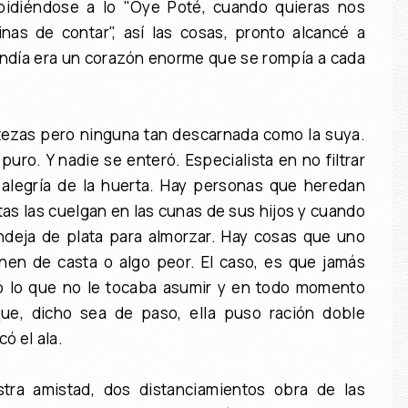
pidiéndose a lo "Oye Poté, cuando quieras nos
s de contar", así las cosas, pronto alcancé a
ondía era un corazón enorme que se rompía a cada
stezas pero ninguna tan descarnada como la suya.
puro. Y nadie se enteró. Especialista en no filtrar
a alegría de la huerta. Hay personas que heredan
as las cuelgan en las cunas de sus hijos y cuando
andeja de plata para almorzar. Hay cosas que uno
en de casta o algo peor. El caso, es que jamás
ó lo que no le tocaba asumir y en todo momento
e, dicho sea de paso, ella puso ración doble
có el ala.
tra amistad, dos distanciamientos obra de las