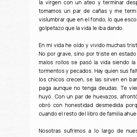
la virgen con un ateo y terminar des
tomamos un par de cañas y me termina
vislumbrar que en el fondo, lo que esc
golpetazo que la vida le iba dando.
En mi vida he oído y vivido muchas tri
No por grave, sino por triste en estado 
malos rollos se pasó la vida siendo l
tormentos y pecados. Hay quien sus falt
los chicos crecen, se las sirven en b
paga aunque no tenga deudas. Te vien
huyó. Con un par de huevazos, afront
obró con honestidad desmedida porqu
cuando el resto del libro de familia ahue
Nosotras sufrimos a lo largo de nues