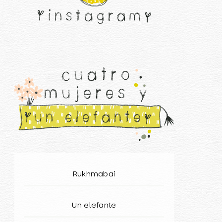
Rukhmabai
Un elefante