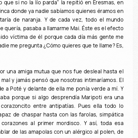
que si no la lío parda" la repitió en Eresmas, en
 Finca donde ya nadie sabíamos quienes éramos en
taría de naranja. Y de cada vez, todo el mundo
e quería, pasaba a llamarme Mai. Éste es el efecto
sido víctima de él porque cada día más gente me
 nadie me pregunta ¿Cómo quieres que te llame? Es,
or una amiga mutua que nos fue desleal hasta el
ó mal y jamás pensó que nosotras intimaríamos. El
e a Poté y delante de ella me ponía verde a mí. Y
jaba porque si algo desprendía Maripoti era una
corazoncito entre antipatías. Pues ella todo lo
capaz de chaspar hasta con las farolas, simpática
corazones al primer mordisco. Y así, toda esa
ablar de las amapolas con un alérgico al polen, de