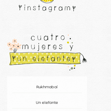
Rukhmabai
Un elefante