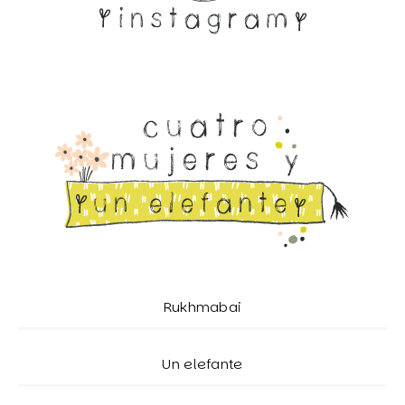
Rukhmabai
Un elefante