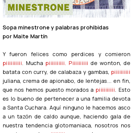
Sopa minestrone y palabras prohibidas
por Maite Martín
Y fueron felices como perdices y comieron
piiiiiiiiii
. Mucha
piiiiiiiiii.
Piiiiiiiiii
de wonton, de
batata con curry, de calabaza y gambas,
piiiiiiiiii
juliana, crema de apionabo, de lentejas... en fin,
que nos hemos puesto morados a
piiiiiiiiii
. Esto
es lo bueno de pertenecer a una familia devota
a Santa Cuchara. Aquí ninguno le hacemos asco
a un tazón de caldo aunque, haciendo gala de
nuestra tendencia glotomaniaca, nosotros nos